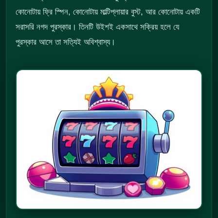
কোনোটায় ফ্রি স্পিন, কোনোটায় মাল্টিপ্লায়ার বুস্ট, আর কোনোটায় একটি
সরাসরি নগদ পুরস্কার। তিনটি উইশই একসাথে সক্রিয় হলে যে
পুরস্কার আসে তা সত্যিই অবিশ্বাস্য।