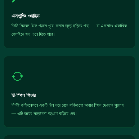
এক্সপান্ডিং ওয়াইল্ড
জিনি সিম্বল রিলে পড়লে পুরো কলাম জুড়ে ছড়িয়ে পড়ে — যা একসাথে একাধিক
পেলাইনে জয় এনে দিতে পারে।
রি-স্পিন ফিচার
নির্দিষ্ট কম্বিনেশনে একটি রিল ধরে রেখে বাকিগুলো আবার স্পিন দেওয়ার সুযোগ
— এটি জয়ের সম্ভাবনা বহুগুণে বাড়িয়ে দেয়।