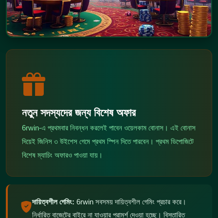
নতুন সদস্যদের জন্য বিশেষ অফার
6rwin-এ প্রথমবার নিবন্ধন করলেই পাবেন ওয়েলকাম বোনাস। এই বোনাস
দিয়েই জিনিস ৩ উইশেস গেমে প্রথম স্পিন দিতে পারবেন। প্রথম ডিপোজিটে
বিশেষ ম্যাচিং অফারও পাওয়া যায়।
দায়িত্বশীল গেমিং:
6rwin সবসময় দায়িত্বশীল গেমিং প্রচার করে।
নির্ধারিত বাজেটের বাইরে না যাওয়ার পরামর্শ দেওয়া হচ্ছে। বিস্তারিত