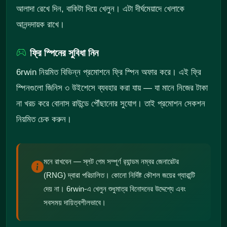
আলাদা রেখে দিন, বাকিটা দিয়ে খেলুন। এটা দীর্ঘমেয়াদে খেলাকে
আনন্দদায়ক রাখে।
ফ্রি স্পিনের সুবিধা নিন
6rwin নিয়মিত বিভিন্ন প্রমোশনে ফ্রি স্পিন অফার করে। এই ফ্রি
স্পিনগুলো জিনিস ৩ উইশেসে ব্যবহার করা যায় — যা মানে নিজের টাকা
না খরচ করে বোনাস রাউন্ডে পৌঁছানোর সুযোগ। তাই প্রমোশন সেকশন
নিয়মিত চেক করুন।
মনে রাখবেন — স্লট গেম সম্পূর্ণ র‍্যান্ডম নম্বর জেনারেটর
(RNG) দ্বারা পরিচালিত। কোনো নির্দিষ্ট কৌশল জয়ের গ্যারান্টি
দেয় না। 6rwin-এ খেলুন শুধুমাত্র বিনোদনের উদ্দেশ্যে এবং
সবসময় দায়িত্বশীলভাবে।