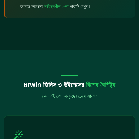
জানতে আমাদের
দায়িত্বশীল খেলা
পাতাটি দেখুন।
6rwin জিনিস ৩ উইশেসের
বিশেষ বৈশিষ্ট্য
কেন এই গেম অন্যদের চেয়ে আলাদা