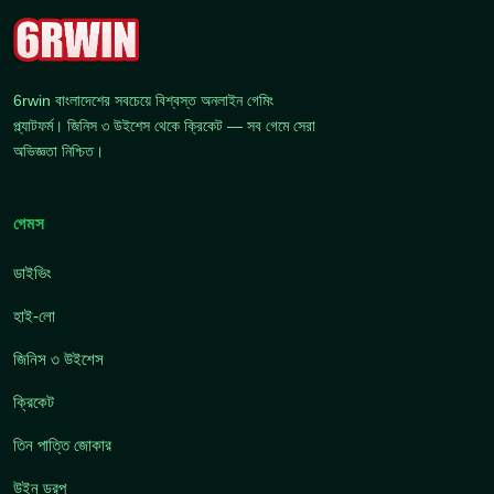
6rwin বাংলাদেশের সবচেয়ে বিশ্বস্ত অনলাইন গেমিং
প্ল্যাটফর্ম। জিনিস ৩ উইশেস থেকে ক্রিকেট — সব গেমে সেরা
অভিজ্ঞতা নিশ্চিত।
গেমস
ডাইভিং
হাই-লো
জিনিস ৩ উইশেস
ক্রিকেট
তিন পাত্তি জোকার
উইন ড্রপ