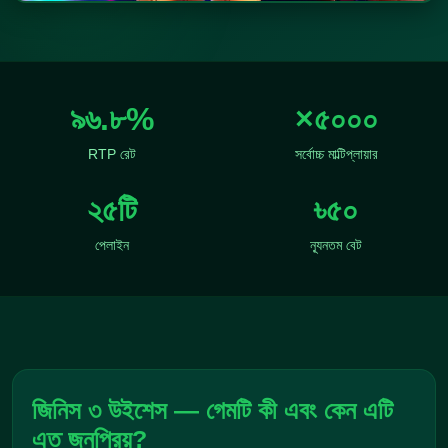
৯৬.৮%
×৫০০০
RTP রেট
সর্বোচ্চ মাল্টিপ্লায়ার
২৫টি
৳৫০
পেলাইন
ন্যূনতম বেট
জিনিস ৩ উইশেস — গেমটি কী এবং কেন এটি
এত জনপ্রিয়?