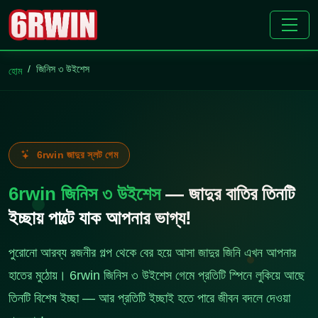
জিনিস ৩ উইশেস
হোম
6rwin জাদুর স্লট গেম
6rwin জিনিস ৩ উইশেস
— জাদুর বাতির তিনটি
ইচ্ছায় পাল্টে যাক আপনার ভাগ্য!
পুরোনো আরব্য রজনীর গল্প থেকে বের হয়ে আসা জাদুর জিনি এখন আপনার
হাতের মুঠোয়। 6rwin জিনিস ৩ উইশেস গেমে প্রতিটি স্পিনে লুকিয়ে আছে
তিনটি বিশেষ ইচ্ছা — আর প্রতিটি ইচ্ছাই হতে পারে জীবন বদলে দেওয়া