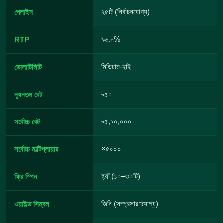
পেলাইন
২৫টি (নির্বাচনযোগ্য)
RTP
৯৬.৮%
ভোলাটিলিটি
মিডিয়াম-হাই
ন্যূনতম বেট
৳৫০
সর্বোচ্চ বেট
৳৫,০০,০০০
সর্বোচ্চ মাল্টিপ্লায়ার
×৫০০০
ফ্রি স্পিন
হ্যাঁ (১০–৩০টি)
ওয়াইল্ড সিম্বল
জিনি (সম্প্রসারণযোগ্য)